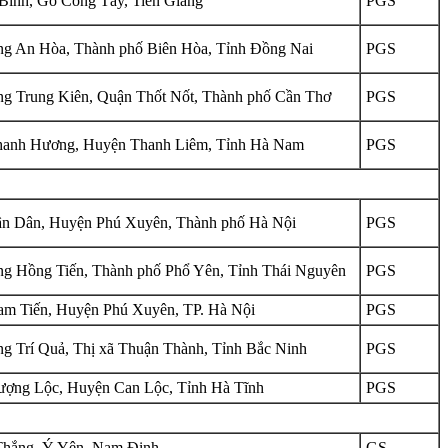
Bình, Gò Công Tây, Tiền Giang
PGS
g An Hòa, Thành phố Biên Hòa, Tỉnh Đồng Nai
PGS
g Trung Kiên, Quận Thốt Nốt, Thành phố Cần Thơ
PGS
anh Hương, Huyện Thanh Liêm, Tỉnh Hà Nam
PGS
n Dân, Huyện Phú Xuyên, Thành phố Hà Nội
PGS
g Hồng Tiến, Thành phố Phổ Yên, Tỉnh Thái Nguyên
PGS
m Tiến, Huyện Phú Xuyên, TP. Hà Nội
PGS
g Trí Quả, Thị xã Thuận Thành, Tỉnh Bắc Ninh
PGS
ợng Lộc, Huyện Can Lộc, Tỉnh Hà Tĩnh
PGS
hắng, Ý Yên, Nam Định
GS