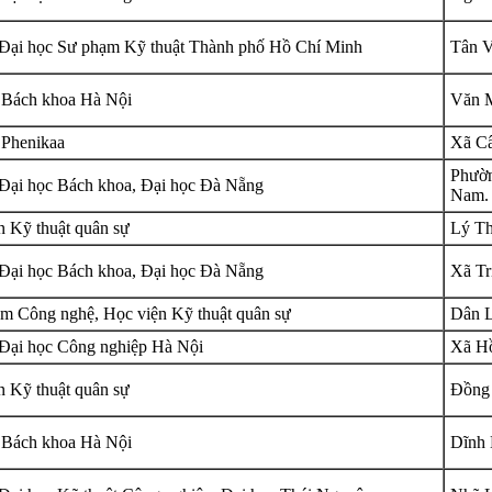
Đại học Sư phạm Kỹ thuật Thành phố Hồ Chí Minh
Tân V
 Bách khoa Hà Nội
Văn M
 Phenikaa
Xã Cẩ
Phườn
Đại học Bách khoa, Đại học Đà Nẵng
Nam.
n Kỹ thuật quân sự
Lý Th
Đại học Bách khoa, Đại học Đà Nẵng
Xã Tr
âm Công nghệ, Học viện Kỹ thuật quân sự
Dân L
Đại học Công nghiệp Hà Nội
Xã Hồ
n Kỹ thuật quân sự
Đồng 
 Bách khoa Hà Nội
Dĩnh 