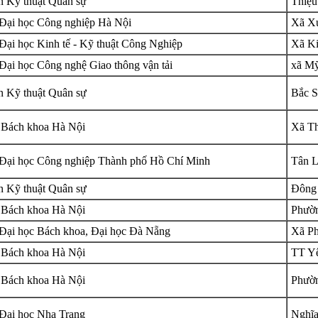
n Kỹ thuật Quân sự
Thiệu
Đại học Công nghiệp Hà Nội
Xã Xu
Đại học Kinh tế - Kỹ thuật Công Nghiệp
Xã Ki
Đại học Công nghệ Giao thông vận tải
xã Mỹ
n Kỹ thuật Quân sự
Bắc S
 Bách khoa Hà Nội
Xã Th
Đại học Công nghiệp Thành phố Hồ Chí Minh
Tân L
n Kỹ thuật Quân sự
Đông 
 Bách khoa Hà Nội
Phườn
Đại học Bách khoa, Đại học Đà Nẵng
Xã Ph
 Bách khoa Hà Nội
TT Yê
 Bách khoa Hà Nội
Phườn
Đại học Nha Trang
Nghĩa