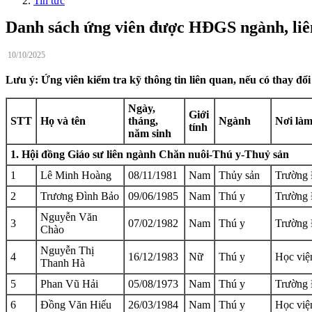
Tin tức
Danh sách ứng viên được HĐGS ngành, liê
10/10/2025
Lưu ý: Ứng viên kiểm tra kỹ thông tin liên quan, nếu có thay đổi 
Ngày,
Giới
STT
Họ và tên
tháng,
Ngành
Nơi làm
tính
năm sinh
1. Hội đồng Giáo sư liên ngành Chăn nuôi-Thú y-Thuỷ sản
1
Lê Minh Hoàng
08/11/1981
Nam
Thủy sản
Trường 
2
Trương Đình Bảo
09/06/1985
Nam
Thú y
Trường 
Nguyễn Văn
3
07/02/1982
Nam
Thú y
Trường 
Chào
Nguyễn Thị
4
16/12/1983
Nữ
Thú y
Học việ
Thanh Hà
5
Phan Vũ Hải
05/08/1973
Nam
Thú y
Trường 
6
Đồng Văn Hiếu
26/03/1984
Nam
Thú y
Học việ