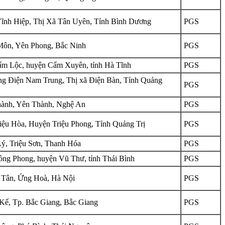
ĩnh Hiệp, Thị Xã Tân Uyên, Tỉnh Bình Dương
PGS
ôn, Yên Phong, Bắc Ninh
PGS
m Lộc, huyện Cẩm Xuyên, tỉnh Hà Tĩnh
PGS
g Điện Nam Trung, Thị xã Điện Bàn, Tỉnh Quảng
PGS
ành, Yên Thành, Nghệ An
PGS
iệu Hòa, Huyện Triệu Phong, Tỉnh Quảng Trị
PGS
ý, Triệu Sơn, Thanh Hóa
PGS
ng Phong, huyện Vũ Thư, tỉnh Thái Bình
PGS
Tân, Ứng Hoà, Hà Nội
PGS
Kế, Tp. Bắc Giang, Bắc Giang
PGS