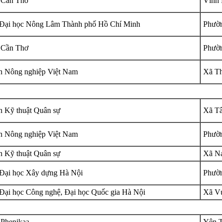
 Cần Thơ
Vĩnh 
Đại học Nông Lâm Thành phố Hồ Chí Minh
Phườn
 Cần Thơ
Phườn
n Nông nghiệp Việt Nam
Xã Th
n Kỹ thuật Quân sự
Xã Tâ
n Nông nghiệp Việt Nam
Phườn
n Kỹ thuật Quân sự
Xã Na
Đại học Xây dựng Hà Nội
Phườn
Đại học Công nghệ, Đại học Quốc gia Hà Nội
Xã Vư
 Phenikaa
Yên T