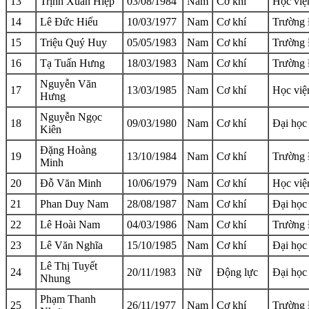
13
Trịnh Xuân Hiệp
03/08/1984
Nam
Cơ khí
Học việ
14
Lê Đức Hiếu
10/03/1977
Nam
Cơ khí
Trường 
15
Triệu Quý Huy
05/05/1983
Nam
Cơ khí
Trường 
16
Tạ Tuấn Hưng
18/03/1983
Nam
Cơ khí
Trường 
Nguyễn Văn
17
13/03/1985
Nam
Cơ khí
Học việ
Hưng
Nguyễn Ngọc
18
09/03/1980
Nam
Cơ khí
Đại học
Kiên
Đặng Hoàng
19
13/10/1984
Nam
Cơ khí
Trường 
Minh
20
Đỗ Văn Minh
10/06/1979
Nam
Cơ khí
Học việ
21
Phan Duy Nam
28/08/1987
Nam
Cơ khí
Đại học
22
Lê Hoài Nam
04/03/1986
Nam
Cơ khí
Trường 
23
Lê Văn Nghĩa
15/10/1985
Nam
Cơ khí
Đại học
Lê Thị Tuyết
24
20/11/1983
Nữ
Động lực
Đại học
Nhung
Phạm Thanh
25
26/11/1977
Nam
Cơ khí
Trường 