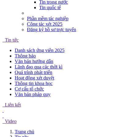
Tin trong nước
Tin quốc tế
Phần mềm tác nghiệp
Công tác xét 2025
Đăng ký hồ sơ trực tuyến
Tin tức
Danh sách ứng viên 2025
Thông báo
Văn bản hướng dẫn
Lãnh đạo qua các thời kì
Quá trình phát triển
Hoạt động xét duyệt
Thông tin khoa học
Cơ cấu tổ chức
Văn bản pháp quy
Liên kết
Video
Trang chủ