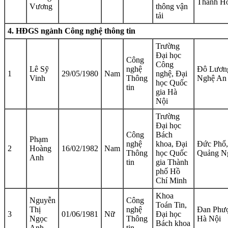
Thanh H
Vương
thông vận
tải
4. HĐGS ngành Công nghệ thông tin
Trường
Đại học
Công
Công
Lê Sỹ
nghệ
Đô Lươn
1
29/05/1980
Nam
nghệ, Đại
Vinh
Thông
Nghệ An
học Quốc
tin
gia Hà
Nội
Trường
Đại học
Công
Bách
Phạm
nghệ
khoa, Đại
Đức Phổ,
2
Hoàng
16/02/1982
Nam
Thông
học Quốc
Quảng N
Anh
tin
gia Thành
phố Hồ
Chí Minh
Khoa
Nguyễn
Công
Toán Tin,
Thị
nghệ
Đan Phư
3
01/06/1981
Nữ
Đại học
Ngọc
Thông
Hà Nội
Bách khoa
Anh
tin