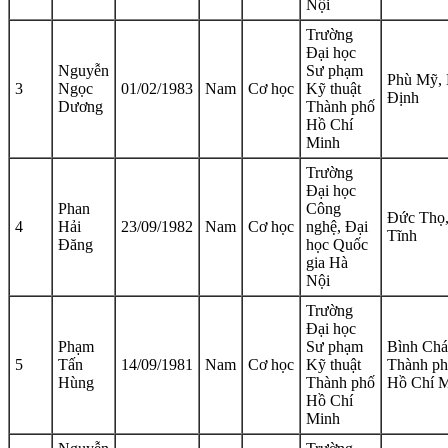
Nội
Trường
Đại học
Nguyễn
Sư phạm
Phù Mỹ, 
3
Ngọc
01/02/1983
Nam
Cơ học
Kỹ thuật
Định
Dương
Thành phố
Hồ Chí
Minh
Trường
Đại học
Phan
Công
Đức Thọ
4
Hải
23/09/1982
Nam
Cơ học
nghệ, Đại
Tĩnh
Đăng
học Quốc
gia Hà
Nội
Trường
Đại học
Phạm
Sư phạm
Bình Chá
5
Tấn
14/09/1981
Nam
Cơ học
Kỹ thuật
Thành p
Hùng
Thành phố
Hồ Chí 
Hồ Chí
Minh