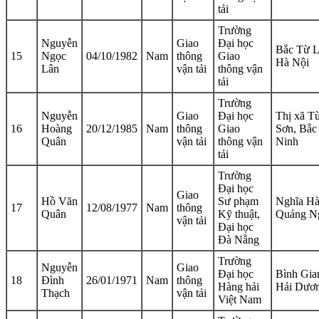
tải
Trường
Nguyễn
Giao
Đại học
Bắc Từ L
15
Ngọc
04/10/1982
Nam
thông
Giao
Hà Nội
Lân
vận tải
thông vận
tải
Trường
Nguyễn
Giao
Đại học
Thị xã T
16
Hoàng
20/12/1985
Nam
thông
Giao
Sơn, Bắc
Quân
vận tải
thông vận
Ninh
tải
Trường
Đại học
Giao
Hồ Văn
Sư phạm
Nghĩa Hà
17
12/08/1977
Nam
thông
Quân
Kỹ thuật,
Quảng N
vận tải
Đại học
Đà Nẵng
Trường
Nguyễn
Giao
Đại học
Bình Gia
18
Đình
26/01/1971
Nam
thông
Hàng hải
Hải Dươ
Thạch
vận tải
Việt Nam