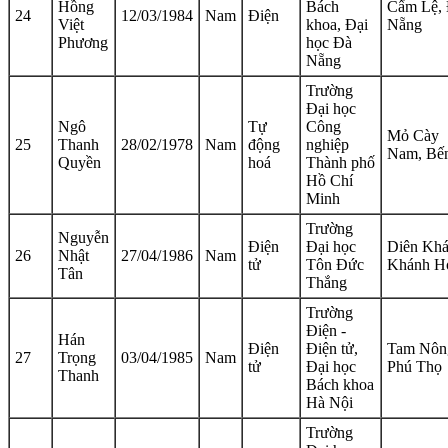
Hồng
Bách
Cẩm Lệ,
24
12/03/1984
Nam
Điện
Việt
khoa, Đại
Nẵng
Phương
học Đà
Nẵng
Trường
Đại học
Ngô
Tự
Công
Mỏ Cày
25
Thanh
28/02/1978
Nam
động
nghiệp
Nam, Bến
Quyền
hoá
Thành phố
Hồ Chí
Minh
Trường
Nguyễn
Điện
Đại học
Diên Khá
26
Nhật
27/04/1986
Nam
tử
Tôn Đức
Khánh H
Tân
Thắng
Trường
Điện -
Hán
Điện
Điện tử,
Tam Nôn
27
Trọng
03/04/1985
Nam
tử
Đại học
Phú Thọ
Thanh
Bách khoa
Hà Nội
Trường