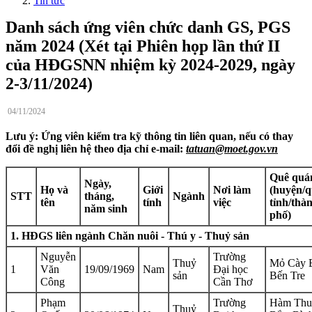
Tin tức
Danh sách ứng viên chức danh GS, PGS
năm 2024 (Xét tại Phiên họp lần thứ II
của HĐGSNN nhiệm kỳ 2024-2029, ngày
2-3/11/2024)
04/11/2024
Lưu ý: Ứng viên kiểm tra kỹ thông tin liên quan, nếu có thay
đổi đề nghị liên hệ theo địa chỉ e-mail:
tatuan@moet.gov.vn
Quê quá
Ngày,
Họ và
Giới
Nơi làm
(huyện/q
STT
tháng,
Ngành
tên
tính
việc
tỉnh/thà
năm sinh
phố)
1. HĐGS liên ngành Chăn nuôi - Thú y - Thuỷ sản
Nguyễn
Trường
Thuỷ
Mỏ Cày 
1
Văn
19/09/1969
Nam
Đại học
sản
Bến Tre
Công
Cần Thơ
Phạm
Trường
Hàm Thu
Thuỷ