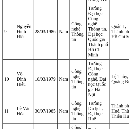
Trường
Đại học
Công
Công
nghệ
Nguyễn
Quận 1,
nghệ
Thông tin,
9
Đình
28/03/1986
Nam
Thành p
Thông
Đại học
Hiển
Hồ Chí 
tin
Quốc gia
Thành phố
Hồ Chí
Minh
Trường
Đại học
Công
Võ
Công
nghệ
Lệ Thủy,
10
Đình
18/03/1979
Nam
nghệ, Đại
Thông
Quảng B
Hiếu
học Quốc
tin
gia Hà
Nội
Công
Trường
Thành p
Lê Văn
nghệ
Du lịch,
11
30/07/1985
Nam
Huế, Th
Hòa
Thông
Đại học
Thiên Hu
tin
Huế
Công