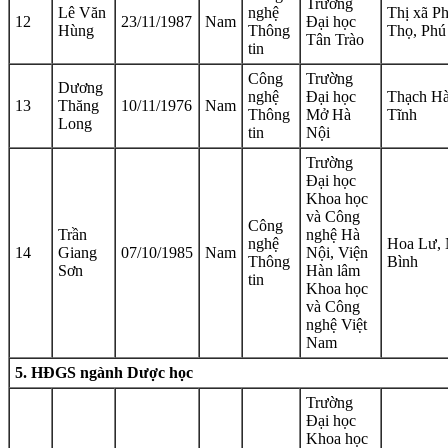
Trường
Lê Văn
nghệ
Thị xã P
12
23/11/1987
Nam
Đại học
Hùng
Thông
Thọ, Phú
Tân Trào
tin
Công
Trường
Dương
nghệ
Đại học
Thạch Hà
13
Thăng
10/11/1976
Nam
Thông
Mở Hà
Tĩnh
Long
tin
Nội
Trường
Đại học
Khoa học
và Công
Công
Trần
nghệ Hà
nghệ
Hoa Lư, 
14
Giang
07/10/1985
Nam
Nội, Viện
Thông
Bình
Sơn
Hàn lâm
tin
Khoa học
và Công
nghệ Việt
Nam
5. HĐGS ngành Dược học
Trường
Đại học
Khoa học