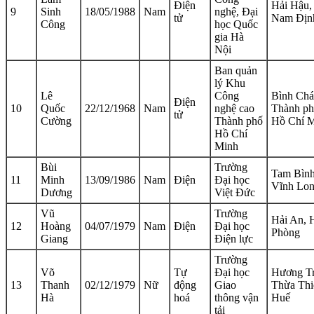
Điện
Hải Hậu,
9
Sinh
18/05/1988
Nam
nghệ, Đại
tử
Nam Địn
Công
học Quốc
gia Hà
Nội
Ban quản
lý Khu
Lê
Công
Bình Chá
Điện
10
Quốc
22/12/1968
Nam
nghệ cao
Thành p
tử
Cường
Thành phố
Hồ Chí 
Hồ Chí
Minh
Bùi
Trường
Tam Bình
11
Minh
13/09/1986
Nam
Điện
Đại học
Vĩnh Lo
Dương
Việt Đức
Vũ
Trường
Hải An, 
12
Hoàng
04/07/1979
Nam
Điện
Đại học
Phòng
Giang
Điện lực
Trường
Võ
Tự
Đại học
Hương Tr
13
Thanh
02/12/1979
Nữ
động
Giao
Thừa Thi
Hà
hoá
thông vận
Huế
tải