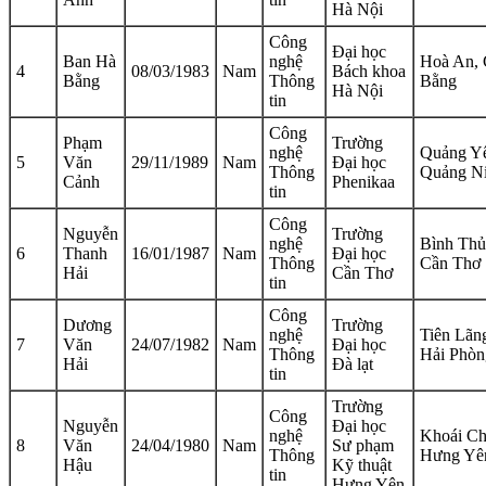
Hà Nội
Công
Đại học
Ban Hà
nghệ
Hoà An,
4
08/03/1983
Nam
Bách khoa
Bằng
Thông
Bằng
Hà Nội
tin
Công
Phạm
Trường
nghệ
Quảng Y
5
Văn
29/11/1989
Nam
Đại học
Thông
Quảng N
Cảnh
Phenikaa
tin
Công
Nguyễn
Trường
nghệ
Bình Thủ
6
Thanh
16/01/1987
Nam
Đại học
Thông
Cần Thơ
Hải
Cần Thơ
tin
Công
Dương
Trường
nghệ
Tiên Lãn
7
Văn
24/07/1982
Nam
Đại học
Thông
Hải Phòn
Hải
Đà lạt
tin
Trường
Công
Nguyễn
Đại học
nghệ
Khoái Ch
8
Văn
24/04/1980
Nam
Sư phạm
Thông
Hưng Yê
Hậu
Kỹ thuật
tin
Hưng Yên