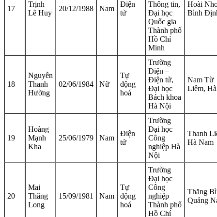
Trịnh
Điện
Thông tin,
Hoài Nhơ
17
20/12/1988
Nam
Lê Huy
tử
Đại học
Bình Địn
Quốc gia
Thành phố
Hồ Chí
Minh
Trường
Điện –
Nguyễn
Tự
Điện tử,
Nam Từ
18
Thanh
02/06/1984
Nữ
động
Đại học
Liêm, Hà
Hường
hoá
Bách khoa
Hà Nội
Trường
Hoàng
Đại học
Điện
Thanh Li
19
Mạnh
25/06/1979
Nam
Công
tử
Hà Nam
Kha
nghiệp Hà
Nội
Trường
Đại học
Mai
Tự
Công
Thăng Bì
20
Thăng
15/09/1981
Nam
động
nghiệp
Quảng N
Long
hoá
Thành phố
Hồ Chí