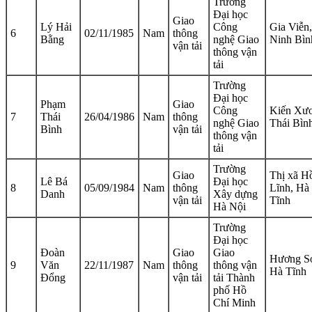
Trường
Đại học
Giao
Lý Hải
Công
Gia Viễn,
6
02/11/1985
Nam
thông
Bằng
nghệ Giao
Ninh Bìn
vận tải
thông vận
tải
Trường
Đại học
Phạm
Giao
Công
Kiến Xư
7
Thái
26/04/1986
Nam
thông
nghệ Giao
Thái Bìn
Bình
vận tải
thông vận
tải
Trường
Giao
Thị xã H
Lê Bá
Đại học
8
05/09/1984
Nam
thông
Lĩnh, Hà
Danh
Xây dựng
vận tải
Tĩnh
Hà Nội
Trường
Đại học
Đoàn
Giao
Giao
Hương S
9
Văn
22/11/1987
Nam
thông
thông vận
Hà Tĩnh
Đổng
vận tải
tải Thành
phố Hồ
Chí Minh