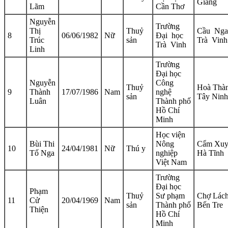
Giang
Lãm
Cần Thơ
Nguyễn
Trường
Thị
Thuỷ
Cầu Nga
8
06/06/1982
Nữ
Đại học
Trúc
sản
Trà Vinh
Trà Vinh
Linh
Trường
Đại học
Nguyễn
Công
Thuỷ
Hoà Thàn
9
Thành
17/07/1986
Nam
nghệ
sản
Tây Ninh
Luân
Thành phố
Hồ Chí
Minh
Học viện
Bùi Thi
Nông
Cẩm Xuy
10
24/04/1981
Nữ
Thú y
Tố Nga
nghiệp
Hà Tĩnh
Việt Nam
Trường
Đại học
Phạm
Thuỷ
Sư phạm
Chợ Lách
11
Cử
20/04/1969
Nam
sản
Thành phố
Bến Tre
Thiện
Hồ Chí
Minh