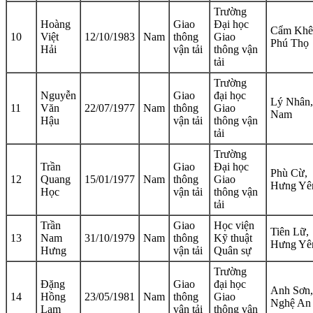
Trường
Hoàng
Giao
Đại học
Cẩm Khê
10
Việt
12/10/1983
Nam
thông
Giao
Phú Thọ
Hải
vận tải
thông vận
tải
Trường
Nguyễn
Giao
đại học
Lý Nhân
11
Văn
22/07/1977
Nam
thông
Giao
Nam
Hậu
vận tải
thông vận
tải
Trường
Trần
Giao
Đại học
Phù Cừ,
12
Quang
15/01/1977
Nam
thông
Giao
Hưng Yê
Học
vận tải
thông vận
tải
Trần
Giao
Học viện
Tiên Lữ,
13
Nam
31/10/1979
Nam
thông
Kỹ thuật
Hưng Yê
Hưng
vận tải
Quân sự
Trường
Đặng
Giao
đại học
Anh Sơn,
14
Hồng
23/05/1981
Nam
thông
Giao
Nghệ An
Lam
vận tải
thông vận