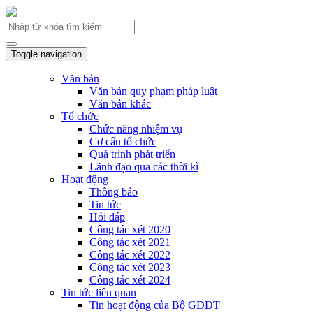
Toggle navigation
Văn bản
Văn bản quy phạm pháp luật
Văn bản khác
Tổ chức
Chức năng nhiệm vụ
Cơ cấu tổ chức
Quá trình phát triển
Lãnh đạo qua các thời kì
Hoạt động
Thông báo
Tin tức
Hỏi đáp
Công tác xét 2020
Công tác xét 2021
Công tác xét 2022
Công tác xét 2023
Công tác xét 2024
Tin tức liên quan
Tin hoạt động của Bộ GDĐT