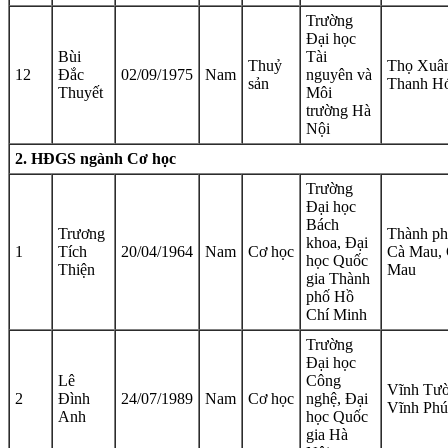
Trường
Đại học
Bùi
Tài
Thuỷ
Thọ Xuâ
12
Đắc
02/09/1975
Nam
nguyên và
sản
Thanh H
Thuyết
Môi
trường Hà
Nội
2. HĐGS ngành Cơ học
Trường
Đại học
Bách
Trương
Thành p
khoa, Đại
1
Tích
20/04/1964
Nam
Cơ học
Cà Mau,
học Quốc
Thiện
Mau
gia Thành
phố Hồ
Chí Minh
Trường
Đại học
Lê
Công
Vĩnh Tườ
2
Đình
24/07/1989
Nam
Cơ học
nghệ, Đại
Vĩnh Phú
Anh
học Quốc
gia Hà