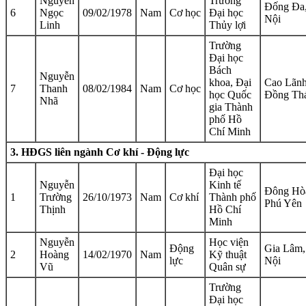
Nguyễn
Trường
Đống Đa
6
Ngọc
09/02/1978
Nam
Cơ học
Đại học
Nội
Linh
Thủy lợi
Trường
Đại học
Bách
Nguyễn
khoa, Đại
Cao Lãnh
7
Thanh
08/02/1984
Nam
Cơ học
học Quốc
Đồng Th
Nhã
gia Thành
phố Hồ
Chí Minh
3. HĐGS liên ngành Cơ khí - Động lực
Đại học
Nguyễn
Kinh tế
Đông Hò
1
Trường
26/10/1973
Nam
Cơ khí
Thành phố
Phú Yên
Thịnh
Hồ Chí
Minh
Nguyễn
Học viện
Động
Gia Lâm,
2
Hoàng
14/02/1970
Nam
Kỹ thuật
lực
Nội
Vũ
Quân sự
Trường
Đại học