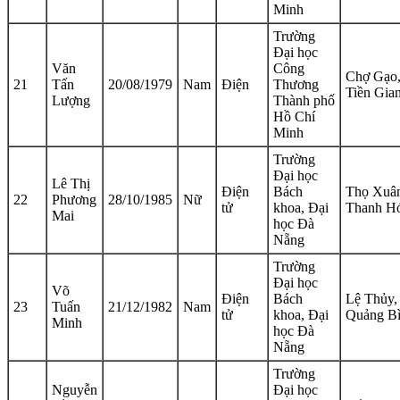
Minh
Trường
Đại học
Văn
Công
Chợ Gạo
21
Tấn
20/08/1979
Nam
Điện
Thương
Tiền Gia
Lượng
Thành phố
Hồ Chí
Minh
Trường
Đại học
Lê Thị
Điện
Bách
Thọ Xuâ
22
Phương
28/10/1985
Nữ
tử
khoa, Đại
Thanh H
Mai
học Đà
Nẵng
Trường
Đại học
Võ
Điện
Bách
Lệ Thủy,
23
Tuấn
21/12/1982
Nam
tử
khoa, Đại
Quảng B
Minh
học Đà
Nẵng
Trường
Nguyễn
Đại học