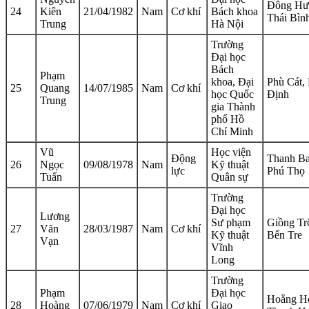
Đông Hư
24
Kiên
21/04/1982
Nam
Cơ khí
Bách khoa
Thái Bìn
Trung
Hà Nội
Trường
Đại học
Bách
Phạm
khoa, Đại
Phù Cát,
25
Quang
14/07/1985
Nam
Cơ khí
học Quốc
Định
Trung
gia Thành
phố Hồ
Chí Minh
Vũ
Học viện
Động
Thanh Ba
26
Ngọc
09/08/1978
Nam
Kỹ thuật
lực
Phú Thọ
Tuấn
Quân sự
Trường
Đại học
Lương
Sư phạm
Giồng Tr
27
Văn
28/03/1987
Nam
Cơ khí
Kỹ thuật
Bến Tre
Vạn
Vĩnh
Long
Trường
Phạm
Đại học
Hoằng H
28
Hoàng
07/06/1979
Nam
Cơ khí
Giao