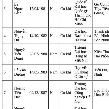
Quốc tế,
Lê
Gò Công
Đại học
3
Ngọc
17/04/1981
Nam
Cơ khí
Tây, Tiền
Quốc gia
Bích
Giang
Thành phố
Hồ Chí
Minh
Nguyễn
Đại học
Thành p
4
Trọng
14/10/1982
Nam
Cơ khí
Bách khoa
Bắc Ninh
Du
Hà Nội
Bắc Ninh
Trường
Nguyễn
Đại học
Kiến Thụ
5
Tiến
28/03/1980
Nam
Cơ khí
Hàng hải
Hải Phòn
Dũng
Việt Nam
Học viện
Lê Văn
Tiên Du,
6
14/05/1983
Nam
Cơ khí
Kỹ thuật
Dưỡng
Ninh
Quân sự
Trường
Hoàng
Đại học
Lạc Thủy
7
Tiến
04/12/1987
Nam
Cơ khí
Công
Hòa Bìn
Đạt
nghiệp Hà
Nội
Nguyễn
Đại học