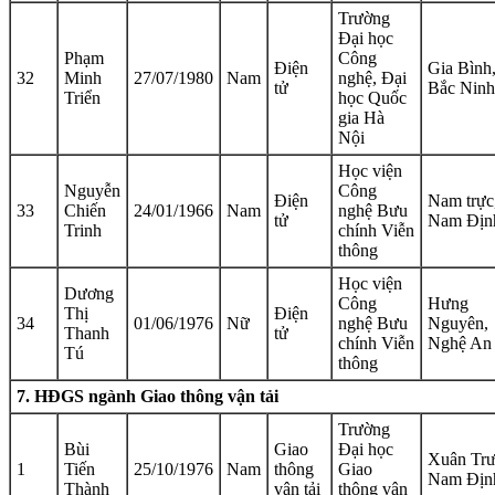
Trường
Đại học
Phạm
Công
Điện
Gia Bình
32
Minh
27/07/1980
Nam
nghệ, Đại
tử
Bắc Ninh
Triển
học Quốc
gia Hà
Nội
Học viện
Nguyễn
Công
Điện
Nam trực
33
Chiến
24/01/1966
Nam
nghệ Bưu
tử
Nam Địn
Trinh
chính Viễn
thông
Học viện
Dương
Công
Hưng
Thị
Điện
34
01/06/1976
Nữ
nghệ Bưu
Nguyên,
Thanh
tử
chính Viễn
Nghệ An
Tú
thông
7. HĐGS ngành Giao thông vận tải
Trường
Bùi
Giao
Đại học
Xuân Trư
1
Tiến
25/10/1976
Nam
thông
Giao
Nam Địn
Thành
vận tải
thông vận