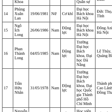
Khoa
Quân sự
Phùng
Đại học
Đức Thọ
14
Xuân
19/06/1981
Nữ
Cơ khí
Bách khoa
Tĩnh
Lan
Hà Nội
Ngô
Đại học
Động
Đông An
15
Ích
26/06/1986
Nam
Bách khoa
lực
Hà Nội
Long
Hà Nội
Trường
Đại học
Phan
Động
Bách
Lệ Thủy,
16
Thành
04/05/1985
Nam
lực
khoa, Đại
Quảng B
Long
học Đà
Nẵng
Trường
Đại học
Bách
Trần
Thành p
Động
khoa, Đại
17
Hữu
31/05/1978
Nam
Cao Lãnh
lực
học Quốc
Nhân
Đồng Th
gia Thành
phố Hồ
Chí Minh
Nguyễn
Học viện