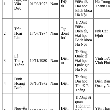
Điện
Điện tử,
Hà Trung
1
Văn
01/08/1973
Nam
tử
Đại học
Thanh H
Đức
Bách khoa
Hà Nội
Trường
Điện -
Trần
Tự
Điện tử,
Phù Cát,
2
Hoài
17/07/1974
Nam
động
Đại học
Định
Linh
hoá
Bách khoa
Hà Nội
Trường
Lê
Quốc tế,
Điện
Vĩnh Tườ
3
Trung
10/11/1980
Nam
Đại học
tử
Vĩnh Phú
Thành
Quốc gia
Hà Nội
Trường
Đinh
Đại học
Điện Bàn
4
Hoàng
03/10/1972
Nam
Điện
Tôn Đức
Quảng N
Bách
Thắng
Trường Sĩ
quan
Thông tin,
Nguyễn
Điện
Yên Thàn