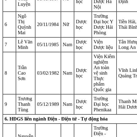
học
Dược Hà
Định
Luyện
Nội
Ngô
Trường
Thị
Dược
Đại học Y
Tiền Hải,
6
20/11/1984
Nữ
Quỳnh
học
Dược Hải
Thái Bìn
Mai
Phòng
Lê Văn
Dược
Viện
Tân Hưn
7
05/11/1985
Nam
Minh
học
Dược liệu
Long An
Viện Kiểm
nghiệm
Trần
An toàn
Dược
Vĩnh Lin
8
Cao
03/02/1982
Nam
vệ sinh
học
Quảng Tr
Sơn
Thực
phẩm
Quốc gia
Trương
Trường
Dược
Thanh Mi
9
Thanh
05/12/1989
Nam
Đại học
học
Hải Dươ
Tùng
Phenikaa
6. HĐGS liên ngành Điện - Điện tử - Tự động hóa
Trường
Điện -
Nguyễn