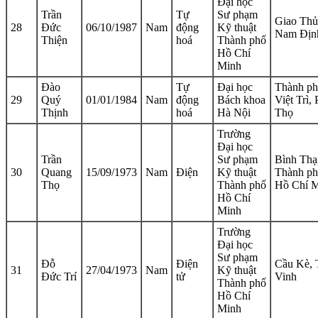
Đại học
Trần
Tự
Sư phạm
Giao Thủ
28
Đức
06/10/1987
Nam
động
Kỹ thuật
Nam Địn
Thiện
hoá
Thành phố
Hồ Chí
Minh
Đào
Tự
Đại học
Thành p
29
Quý
01/01/1984
Nam
động
Bách khoa
Việt Trì,
Thịnh
hoá
Hà Nội
Thọ
Trường
Đại học
Trần
Sư phạm
Bình Thạ
30
Quang
15/09/1973
Nam
Điện
Kỹ thuật
Thành p
Thọ
Thành phố
Hồ Chí 
Hồ Chí
Minh
Trường
Đại học
Sư phạm
Đỗ
Điện
Cầu Kè, 
31
27/04/1973
Nam
Kỹ thuật
Đức Trí
tử
Vinh
Thành phố
Hồ Chí
Minh