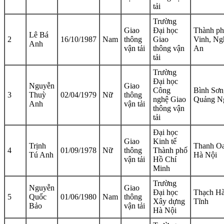
tải
Trường
Giao
Đại học
Thành p
Lê Bá
2
16/10/1987
Nam
thông
Giao
Vinh, Ng
Anh
vận tải
thông vận
An
tải
Trường
Đại học
Nguyễn
Giao
Công
Bình Sơn
3
Thuỳ
02/04/1979
Nữ
thông
nghệ Giao
Quảng N
Anh
vận tải
thông vận
tải
Đại học
Giao
Kinh tế
Trịnh
Thanh Oa
4
01/09/1978
Nữ
thông
Thành phố
Tú Anh
Hà Nội
vận tải
Hồ Chí
Minh
Trường
Nguyễn
Giao
Đại học
Thạch Hà
5
Quốc
01/06/1980
Nam
thông
Xây dựng
Tĩnh
Bảo
vận tải
Hà Nội