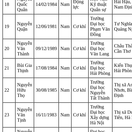
Động
Hải Hậu,
18
Quốc
14/02/1984
Nam
Kỹ thuật
lực
Nam Địn
Quân
Quân sự
Trường
Nguyễn
Đại học
Tư Nghĩa
19
12/06/1981
Nam
Cơ khí
Quận
Phạm Văn
Quảng N
Đồng
Nguyễn
Trường
Châu Thà
20
Văn
09/12/1989
Nam
Cơ khí
Đại học
Cần Thơ
Thành
Văn Lang
Trường
Bùi Gia
Kiến Thụ
21
17/08/1984
Nam
Cơ khí
Đại học
Thịnh
Hải Phòn
Hải Phòng
Trường
Nguyễn
Thị xã A
Đại học
22
Hữu
30/08/1985
Nam
Cơ khí
Nhơn, Bì
Nguyễn
Thọ
Định
Tất Thành
Trường
Nguyễn
Đại học
Thị xã D
23
Văn
16/11/1983
Nam
Cơ khí
Xây dựng
Tiên, Hà
Tịnh
Hà Nội
Nguyễn
Đại học