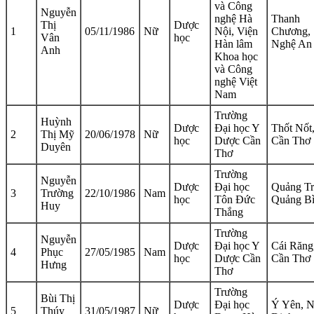
và Công
Nguyễn
nghệ Hà
Thanh
Thị
Dược
1
05/11/1986
Nữ
Nội, Viện
Chương,
Vân
học
Hàn lâm
Nghệ An
Anh
Khoa học
và Công
nghệ Việt
Nam
Trường
Huỳnh
Dược
Đại học Y
Thốt Nốt
2
Thị Mỹ
20/06/1978
Nữ
học
Dược Cần
Cần Thơ
Duyên
Thơ
Trường
Nguyễn
Dược
Đại học
Quảng Tr
3
Trường
22/10/1986
Nam
học
Tôn Đức
Quảng Bì
Huy
Thắng
Trường
Nguyễn
Dược
Đại học Y
Cái Răng
4
Phục
27/05/1985
Nam
học
Dược Cần
Cần Thơ
Hưng
Thơ
Trường
Bùi Thị
Dược
Đại học
Ý Yên, 
5
Thúy
31/05/1987
Nữ