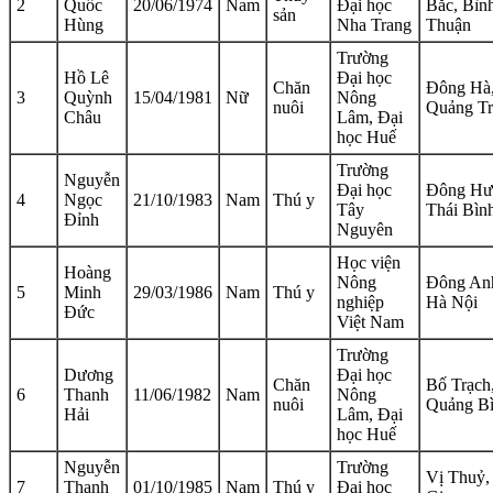
2
Quốc
20/06/1974
Nam
Đại học
Bắc, Bìn
sản
Hùng
Nha Trang
Thuận
Trường
Hồ Lê
Đại học
Chăn
Đông Hà
3
Quỳnh
15/04/1981
Nữ
Nông
nuôi
Quảng Tr
Châu
Lâm, Đại
học Huế
Trường
Nguyễn
Đại học
Đông Hư
4
Ngọc
21/10/1983
Nam
Thú y
Tây
Thái Bìn
Đỉnh
Nguyên
Học viện
Hoàng
Nông
Đông An
5
Minh
29/03/1986
Nam
Thú y
nghiệp
Hà Nội
Đức
Việt Nam
Trường
Dương
Đại học
Chăn
Bố Trạch
6
Thanh
11/06/1982
Nam
Nông
nuôi
Quảng B
Hải
Lâm, Đại
học Huế
Nguyễn
Trường
Vị Thuỷ,
7
Thanh
01/10/1985
Nam
Thú y
Đại học