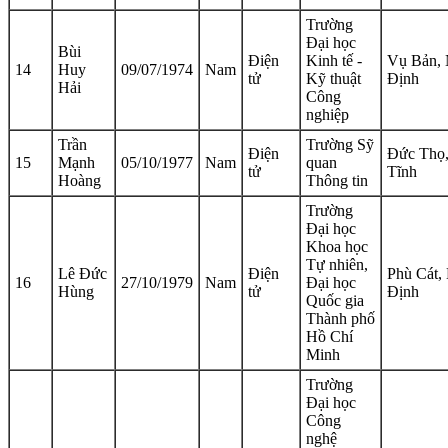
Trường
Đại học
Bùi
Điện
Kinh tế -
Vụ Bản,
14
Huy
09/07/1974
Nam
tử
Kỹ thuật
Định
Hải
Công
nghiệp
Trần
Trường Sỹ
Điện
Đức Thọ
15
Mạnh
05/10/1977
Nam
quan
tử
Tĩnh
Hoàng
Thông tin
Trường
Đại học
Khoa học
Tự nhiên,
Lê Đức
Điện
Phù Cát,
16
27/10/1979
Nam
Đại học
Hùng
tử
Định
Quốc gia
Thành phố
Hồ Chí
Minh
Trường
Đại học
Công
nghệ