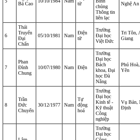
5
10/10/1984
Nam
Binh
Bá Cao
tử
Nghệ An
chủng
Thông tin
liên lạc
Thái
Trường
Truyển
Điện
Tri Tôn,
6
05/10/1981
Nam
Đại học
Đại
tử
Giang
Việt Đức
Chấn
Trường
Đại học
Phan
Bách
Phú Hoà,
7
Đình
10/07/1980
Nam
Điện
khoa, Đại
Yên
Chung
học Đà
Nẵng
Trường
Đại học
Trần
Tự
Kinh tế -
Vụ Bản,
8
Đức
30/12/1977
Nam
động
Kỹ thuật
Định
Chuyển
hoá
Công
nghiệp
Trường
Đại học
Lâm
Công