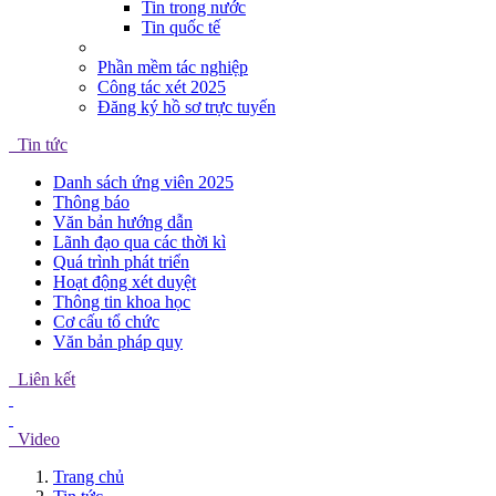
Tin trong nước
Tin quốc tế
Phần mềm tác nghiệp
Công tác xét 2025
Đăng ký hồ sơ trực tuyến
Tin tức
Danh sách ứng viên 2025
Thông báo
Văn bản hướng dẫn
Lãnh đạo qua các thời kì
Quá trình phát triển
Hoạt động xét duyệt
Thông tin khoa học
Cơ cấu tổ chức
Văn bản pháp quy
Liên kết
Video
Trang chủ